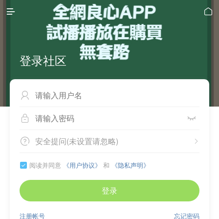


登录社区



安全提问(未设置请忽略)


阅读并同意
《用户协议》
和
《隐私声明》

登录
注册帐号
忘记密码