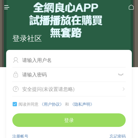


登录社区



安全提问(未设置请忽略)


阅读并同意
《用户协议》
和
《隐私声明》

登录
注册帐号
忘记密码