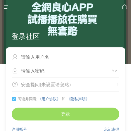


登录社区



安全提问(未设置请忽略)


阅读并同意
《用户协议》
和
《隐私声明》

登录
注册帐号
忘记密码