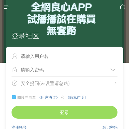


登录社区



安全提问(未设置请忽略)


阅读并同意
《用户协议》
和
《隐私声明》

登录
注册帐号
忘记密码