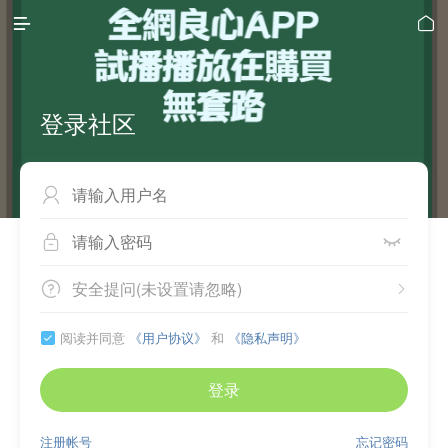


登录社区



安全提问(未设置请忽略)


阅读并同意
《用户协议》
和
《隐私声明》

登录
注册帐号
忘记密码