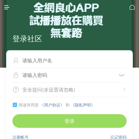


登录社区



安全提问(未设置请忽略)


阅读并同意
《用户协议》
和
《隐私声明》

登录
注册帐号
忘记密码