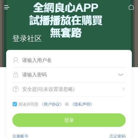


登录社区



安全提问(未设置请忽略)


阅读并同意
《用户协议》
和
《隐私声明》

登录
注册帐号
忘记密码