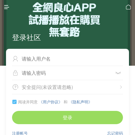


登录社区



安全提问(未设置请忽略)


阅读并同意
《用户协议》
和
《隐私声明》

登录
注册帐号
忘记密码