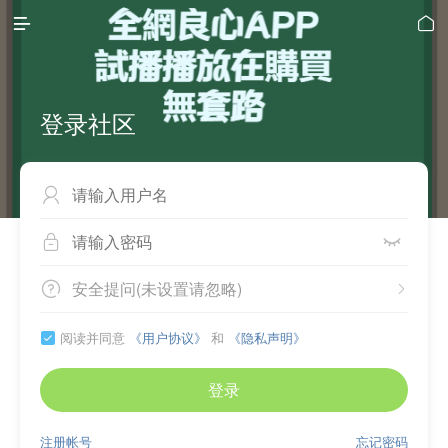


登录社区



安全提问(未设置请忽略)


阅读并同意
《用户协议》
和
《隐私声明》

登录
注册帐号
忘记密码