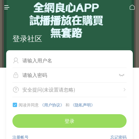


登录社区



安全提问(未设置请忽略)


阅读并同意
《用户协议》
和
《隐私声明》

登录
注册帐号
忘记密码