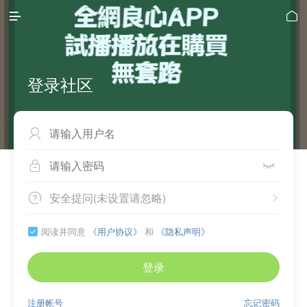


登录社区



安全提问(未设置请忽略)


阅读并同意
《用户协议》
和
《隐私声明》

登录
注册帐号
忘记密码