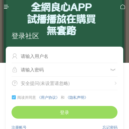


登录社区



安全提问(未设置请忽略)


阅读并同意
《用户协议》
和
《隐私声明》

登录
注册帐号
忘记密码