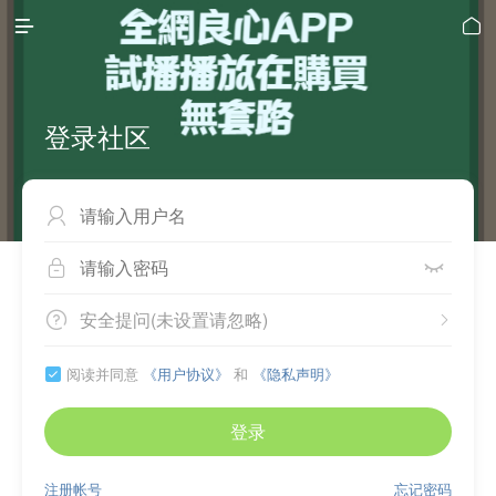


登录社区



安全提问(未设置请忽略)


阅读并同意
《用户协议》
和
《隐私声明》

登录
注册帐号
忘记密码