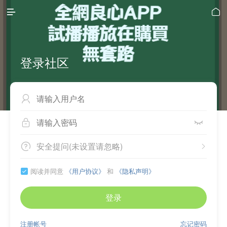


登录社区



安全提问(未设置请忽略)


阅读并同意
《用户协议》
和
《隐私声明》

登录
注册帐号
忘记密码