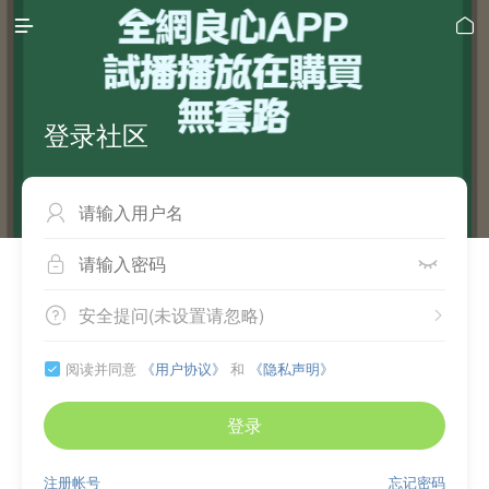


登录社区



安全提问(未设置请忽略)


阅读并同意
《用户协议》
和
《隐私声明》

登录
注册帐号
忘记密码