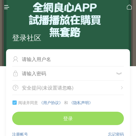


登录社区



安全提问(未设置请忽略)


阅读并同意
《用户协议》
和
《隐私声明》

登录
注册帐号
忘记密码