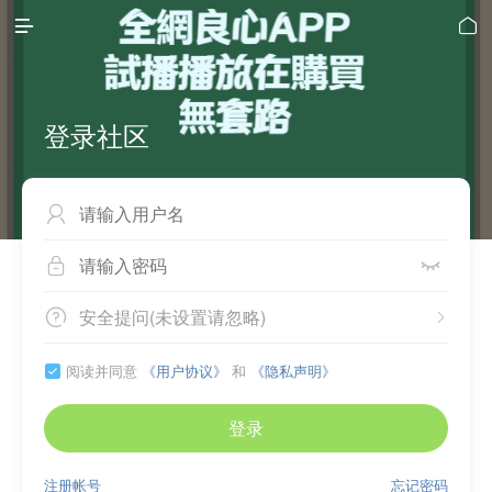


登录社区



安全提问(未设置请忽略)


阅读并同意
《用户协议》
和
《隐私声明》

登录
注册帐号
忘记密码