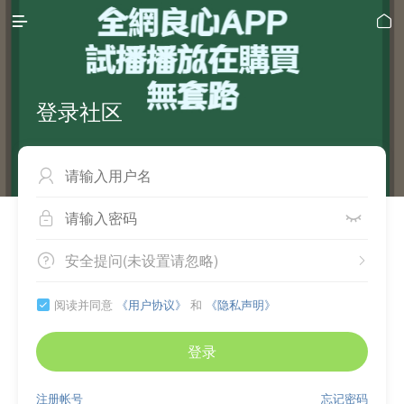


登录社区



安全提问(未设置请忽略)


阅读并同意
《用户协议》
和
《隐私声明》

登录
注册帐号
忘记密码