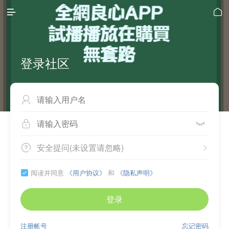


登录社区



安全提问(未设置请忽略)


阅读并同意
《用户协议》
和
《隐私声明》

登录
注册帐号
忘记密码