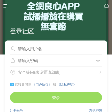


登录社区



安全提问(未设置请忽略)


阅读并同意
《用户协议》
和
《隐私声明》

登录
注册帐号
忘记密码