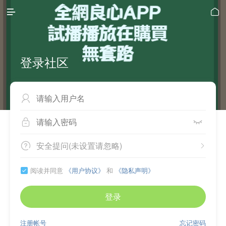


登录社区



安全提问(未设置请忽略)


阅读并同意
《用户协议》
和
《隐私声明》

登录
注册帐号
忘记密码