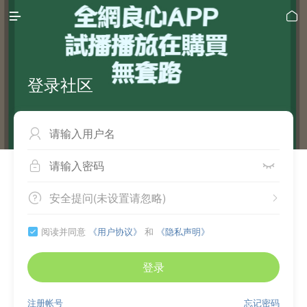


登录社区



安全提问(未设置请忽略)


阅读并同意
《用户协议》
和
《隐私声明》

登录
注册帐号
忘记密码