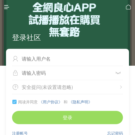


登录社区



安全提问(未设置请忽略)


阅读并同意
《用户协议》
和
《隐私声明》

登录
注册帐号
忘记密码