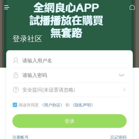


登录社区



安全提问(未设置请忽略)


阅读并同意
《用户协议》
和
《隐私声明》

登录
注册帐号
忘记密码