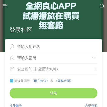


登录社区



安全提问(未设置请忽略)


阅读并同意
《用户协议》
和
《隐私声明》

登录
注册帐号
忘记密码