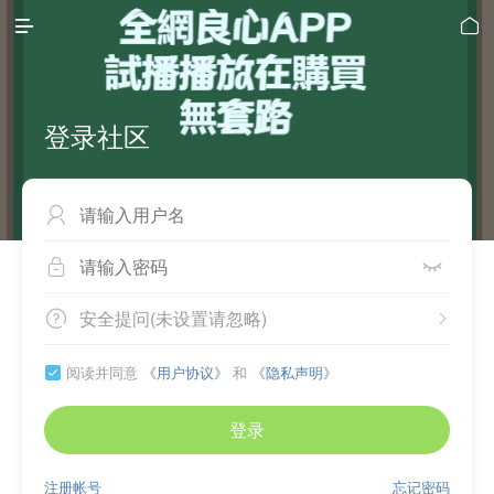


登录社区



安全提问(未设置请忽略)


阅读并同意
《用户协议》
和
《隐私声明》

登录
注册帐号
忘记密码