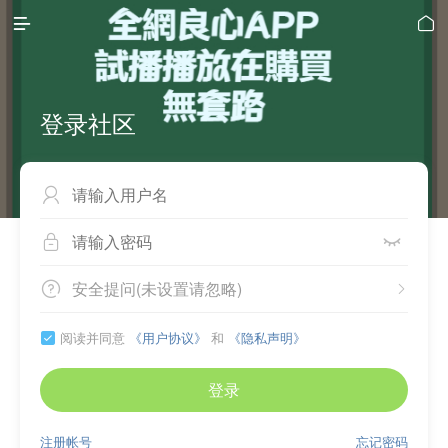


登录社区



安全提问(未设置请忽略)


阅读并同意
《用户协议》
和
《隐私声明》

登录
注册帐号
忘记密码