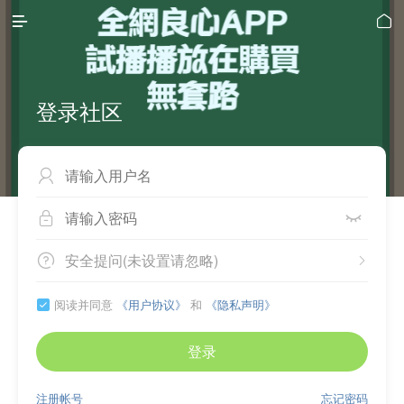


登录社区



安全提问(未设置请忽略)


阅读并同意
《用户协议》
和
《隐私声明》

登录
注册帐号
忘记密码