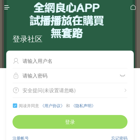


登录社区



安全提问(未设置请忽略)


阅读并同意
《用户协议》
和
《隐私声明》

登录
注册帐号
忘记密码