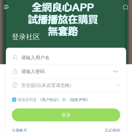


登录社区



安全提问(未设置请忽略)


阅读并同意
《用户协议》
和
《隐私声明》

登录
注册帐号
忘记密码