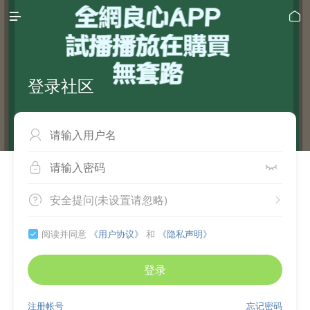


登录社区



安全提问(未设置请忽略)


阅读并同意
《用户协议》
和
《隐私声明》

登录
注册帐号
忘记密码