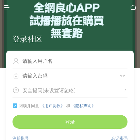


登录社区



安全提问(未设置请忽略)


阅读并同意
《用户协议》
和
《隐私声明》

登录
注册帐号
忘记密码