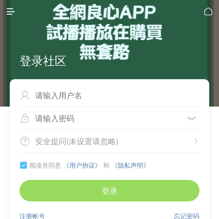


登录社区



安全提问(未设置请忽略)


阅读并同意
《用户协议》
和
《隐私声明》

登录
注册帐号
忘记密码