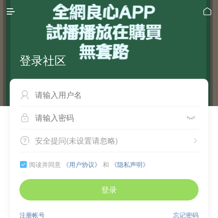


登录社区



安全提问(未设置请忽略)


阅读并同意
《用户协议》
和
《隐私声明》

登录
注册帐号
忘记密码