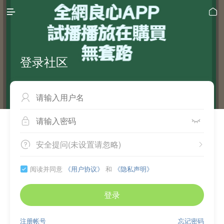


登录社区



安全提问(未设置请忽略)


阅读并同意
《用户协议》
和
《隐私声明》

登录
注册帐号
忘记密码