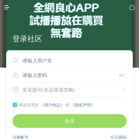


登录社区



安全提问(未设置请忽略)


阅读并同意
《用户协议》
和
《隐私声明》

登录
注册帐号
忘记密码