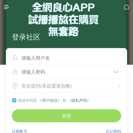


登录社区



安全提问(未设置请忽略)


阅读并同意
《用户协议》
和
《隐私声明》

登录
注册帐号
忘记密码