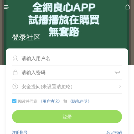


登录社区



安全提问(未设置请忽略)


阅读并同意
《用户协议》
和
《隐私声明》

登录
注册帐号
忘记密码