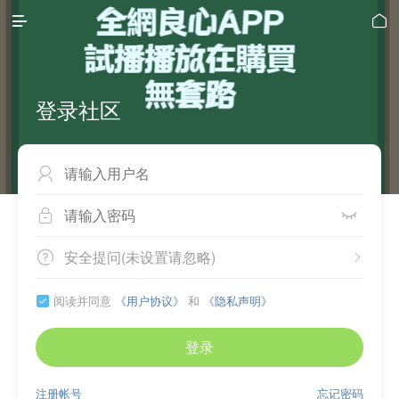


登录社区



安全提问(未设置请忽略)


阅读并同意
《用户协议》
和
《隐私声明》

登录
注册帐号
忘记密码