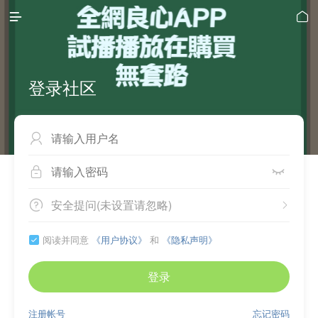


登录社区



安全提问(未设置请忽略)


阅读并同意
《用户协议》
和
《隐私声明》

登录
注册帐号
忘记密码