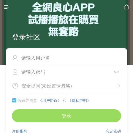


登录社区



安全提问(未设置请忽略)


阅读并同意
《用户协议》
和
《隐私声明》

登录
注册帐号
忘记密码