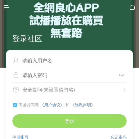


登录社区



安全提问(未设置请忽略)


阅读并同意
《用户协议》
和
《隐私声明》

登录
注册帐号
忘记密码