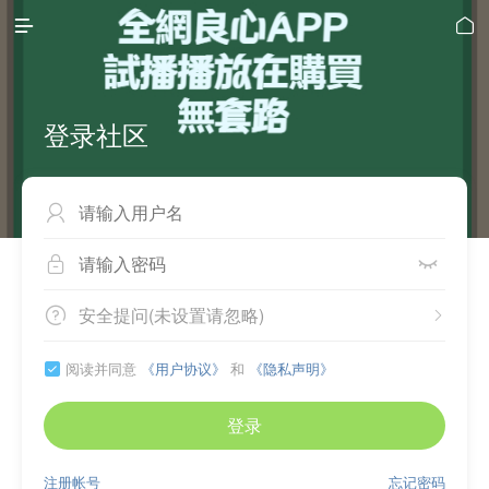


登录社区



安全提问(未设置请忽略)


阅读并同意
《用户协议》
和
《隐私声明》

登录
注册帐号
忘记密码