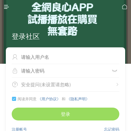


登录社区



安全提问(未设置请忽略)


阅读并同意
《用户协议》
和
《隐私声明》

登录
注册帐号
忘记密码