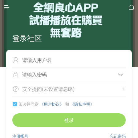


登录社区



安全提问(未设置请忽略)


阅读并同意
《用户协议》
和
《隐私声明》

登录
注册帐号
忘记密码