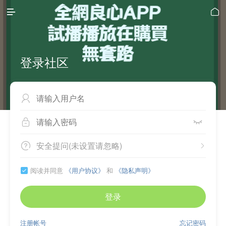


登录社区



安全提问(未设置请忽略)


阅读并同意
《用户协议》
和
《隐私声明》

登录
注册帐号
忘记密码