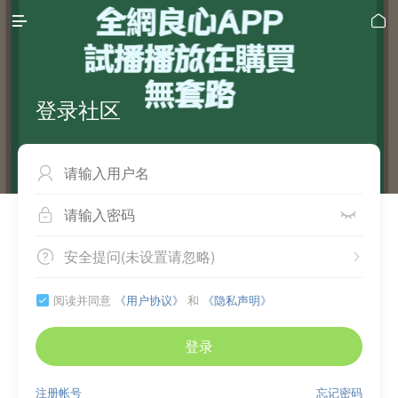


登录社区



安全提问(未设置请忽略)


阅读并同意
《用户协议》
和
《隐私声明》

登录
注册帐号
忘记密码