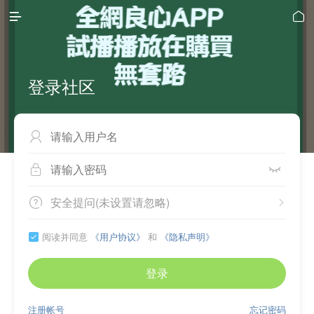


登录社区



安全提问(未设置请忽略)


阅读并同意
《用户协议》
和
《隐私声明》

登录
注册帐号
忘记密码