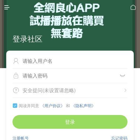


登录社区



安全提问(未设置请忽略)


阅读并同意
《用户协议》
和
《隐私声明》

登录
注册帐号
忘记密码