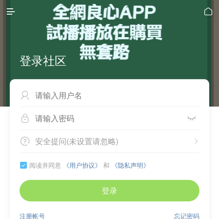


登录社区



安全提问(未设置请忽略)


阅读并同意
《用户协议》
和
《隐私声明》

登录
注册帐号
忘记密码